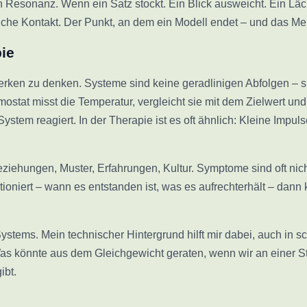
h Resonanz. Wenn ein Satz stockt. Ein Blick ausweicht. Ein Lä
liche Kontakt. Der Punkt, an dem ein Modell endet – und das Me
pie
zwerken zu denken. Systeme sind keine geradlinigen Abfolgen – 
stat misst die Temperatur, vergleicht sie mit dem Zielwert und
ystem reagiert. In der Therapie ist es oft ähnlich: Kleine Impul
 Beziehungen, Muster, Erfahrungen, Kultur. Symptome sind oft ni
ktioniert – wann es entstanden ist, was es aufrechterhält – da
stems. Mein technischer Hintergrund hilft mir dabei, auch in 
as könnte aus dem Gleichgewicht geraten, wenn wir an einer St
ibt.