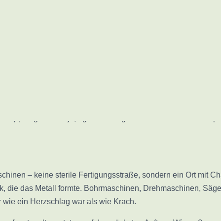
ersönliche Annäherung
rts leben.“ – dieser Satz von
Søren Kierkegaard
begleitet mich 
diesen Text zu schreiben. Eine Frage, die mir immer wieder beg
der Oberfläche steckt mehr: Prägungen, Richtungswechsel, langs
kopplungen. Und ja, irgendwann gab es auch einen Wendepunk
hinen – keine sterile Fertigungsstraße, sondern ein Ort mit Ch
k, die das Metall formte. Bohrmaschinen, Drehmaschinen, Sägen
r wie ein Herzschlag war als wie Krach.