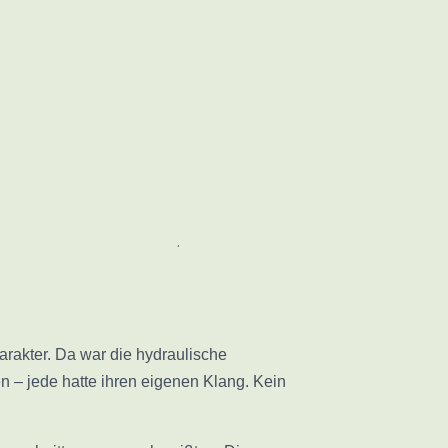
seit Jahren. Und vielleicht ist es auch
egnet, lautet: Wie wird man vom
ames Reifen. Keine lineare Karriere –
t. Aber vorher kam viel, das nachwirken
arakter. Da war die hydraulische
 – jede hatte ihren eigenen Klang. Kein