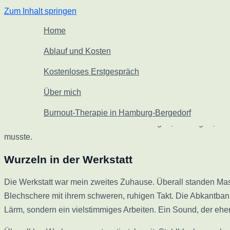
Zum Inhalt springen
Home
Ingenieur in der Psychotherapie – eine p
Ablauf und Kosten
„Wir verstehen das Leben rückwärts, aber wir müssen es vorwä
Kostenloses Erstgespräch
dieser Blick in den Rückspiegel, der mich heute dazu bringt, 
Verfahrenstechniker zum Heilpraktiker für Psychotherapie?
Über mich
Das klingt simpel. Fast wie eine Berufsberatung. Aber unter 
Burnout-Therapie in Hamburg-Bergedorf
sondern ein Netzwerk von Wechselwirkungen, Umwegen, Rück
musste.
Wurzeln in der Werkstatt
Die Werkstatt war mein zweites Zuhause. Überall standen Masc
Blechschere mit ihrem schweren, ruhigen Takt. Die Abkantban
Lärm, sondern ein vielstimmiges Arbeiten. Ein Sound, der ehe