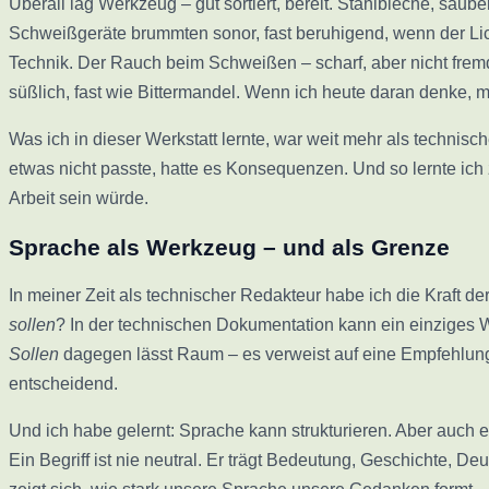
Überall lag Werkzeug – gut sortiert, bereit. Stahlbleche, saub
Schweißgeräte brummten sonor, fast beruhigend, wenn der Li
Technik. Der Rauch beim Schweißen – scharf, aber nicht fremd
süßlich, fast wie Bittermandel. Wenn ich heute daran denke, m
Was ich in dieser Werkstatt lernte, war weit mehr als technisc
etwas nicht passte, hatte es Konsequenzen. Und so lernte ich 
Arbeit sein würde.
Sprache als Werkzeug – und als Grenze
In meiner Zeit als technischer Redakteur habe ich die Kraft de
sollen
? In der technischen Dokumentation kann ein einziges 
Sollen
dagegen lässt Raum – es verweist auf eine Empfehlung, n
entscheidend.
Und ich habe gelernt: Sprache kann strukturieren. Aber auch 
Ein Begriff ist nie neutral. Er trägt Bedeutung, Geschichte, 