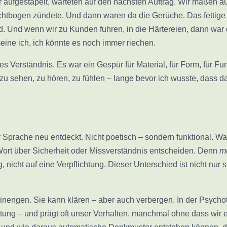
er aufgestapelt, warteten auf den nächsten Auftrag. Wir maßen a
chtbogen zündete. Und dann waren da die Gerüche. Das fettige
. Und wenn wir zu Kunden fuhren, in die Härtereien, dann war d
eine ich, ich könnte es noch immer riechen.
hes Verständnis. Es war ein Gespür für Material, für Form, für 
zu sehen, zu hören, zu fühlen – lange bevor ich wusste, dass d
r Sprache neu entdeckt. Nicht poetisch – sondern funktional. Wa
Wort über Sicherheit oder Missverständnis entscheiden. Denn
m
icht auf eine Verpflichtung. Dieser Unterschied ist nicht nur 
einengen. Sie kann klären – aber auch verbergen. In der Psycho
Deutung – und prägt oft unser Verhalten, manchmal ohne dass wir