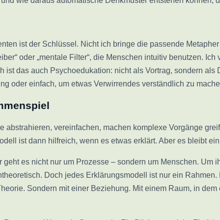
– und wie daraus automatische Denkmuster entstehen können, di
nten ist der Schlüssel. Nicht ich bringe die passende Metapher 
ber“ oder „mentale Filter“, die Menschen intuitiv benutzen. Ich
 ist das auch Psychoedukation: nicht als Vortrag, sondern als
tung oder einfach, um etwas Verwirrendes verständlich zu mache
ammenspiel
Sie abstrahieren, vereinfachen, machen komplexe Vorgänge grei
odell ist dann hilfreich, wenn es etwas erklärt. Aber es bleibt e
ier geht es nicht nur um Prozesse – sondern um Menschen. Um i
lerntheoretisch. Doch jedes Erklärungsmodell ist nur ein Rahmen
heorie. Sondern mit einer Beziehung. Mit einem Raum, in dem es